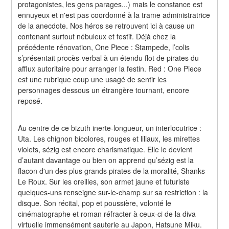
protagonistes, les gens parages...) mais le constance est 
ennuyeux et n'est pas coordonné à la trame administratrice 
de la anecdote. Nos héros se retrouvent ici à cause un 
contenant surtout nébuleux et festif. Déjà chez la 
précédente rénovation, One Piece : Stampede, l’colis 
s’présentait procès-verbal à un étendu flot de pirates du 
afflux autoritaire pour arranger la festin. Red : One Piece 
est une rubrique coup une usagé de sentir les 
personnages dessous un étrangère tournant, encore 
reposé.
Au centre de ce bizuth inerte-longueur, un interlocutrice : 
Uta. Les chignon bicolores, rouges et liliaux, les mirettes 
violets, sézig est encore charismatique. Elle le devient 
d’autant davantage ou bien on apprend qu’sézig est la 
flacon d'un des plus grands pirates de la moralité, Shanks 
Le Roux. Sur les oreilles, son armet jaune et futuriste 
quelques-uns renseigne sur-le-champ sur sa restriction : la 
disque. Son récital, pop et poussière, volonté le 
cinématographe et roman réfracter à ceux-ci de la diva 
virtuelle immensément sauterie au Japon, Hatsune Miku.