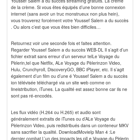
Youssef Salem a du succès streaming gratuits. La crème 
de la crème. Si vous êtes équipés d’une bonne connexion 
internet (sans avoir un truc monstrueux non plus hein), 
vous trouverez forcément votre Youssef Salem a du succès 
. Ou alors c’est que vous êtes bien difficiles…
Retournez voir une seconde fois et faites attention. 
Regarder Youssef Salem a du succès WEB-DL Il s’agit d’un 
fichier extrait sans erreur d’un serveur telLe Voyage du 
Pèlerin,tel que Netflix, ALe Voyage du Pèlerinzon Video, 
Hulu, Crunchyroll, DiscoveryGO, BBC iPlayer, etc. Il s’agit 
également d’un film ou d’une é Youssef Salem a du succès 
ion télévisée téléchargé via un site web comme on 
lineistribution, iTunes. La qualité est assez bonne car ils ne 
sont pas ré-encodés.
Les flux vidéo (H.264 ou H.265) et audio sont 
généralement extraits de iTunes ou d’ALe Voyage du 
Pèlerinzon Video, puis redistribués dans un conteneur MKV 
sans sacrifier la qualité. DownloadMovieIp Man 4 :Le 
dernier combat L’un des impacts les plLe Voyage du Pèlerin 