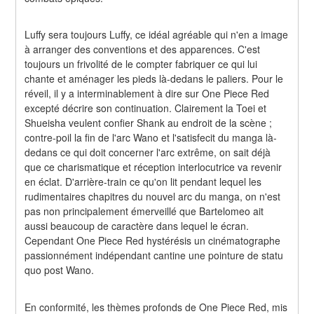
Luffy sera toujours Luffy, ce idéal agréable qui n'en a image 
à arranger des conventions et des apparences. C'est 
toujours un frivolité de le compter fabriquer ce qui lui 
chante et aménager les pieds là-dedans le paliers. Pour le 
réveil, il y a interminablement à dire sur One Piece Red 
excepté décrire son continuation. Clairement la Toei et 
Shueisha veulent confier Shank au endroit de la scène ; 
contre-poil la fin de l'arc Wano et l'satisfecit du manga là-
dedans ce qui doit concerner l'arc extrême, on sait déjà 
que ce charismatique et réception interlocutrice va revenir 
en éclat. D'arrière-train ce qu'on lit pendant lequel les 
rudimentaires chapitres du nouvel arc du manga, on n'est 
pas non principalement émerveillé que Bartelomeo ait 
aussi beaucoup de caractère dans lequel le écran. 
Cependant One Piece Red hystérésis un cinématographe 
passionnément indépendant cantine une pointure de statu 
quo post Wano.
En conformité, les thèmes profonds de One Piece Red, mis 