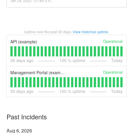
Jan
24
,
2023
-
01:49
UTC
Uptime over the past
30
days.
View historical uptime.
Operational
API (example)
30
days ago
100
% uptime
Today
Operational
Management Portal (example)
30
days ago
100
% uptime
Today
Past Incidents
Aug
6
,
2026