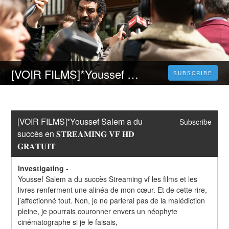
[VOIR FILMS]*Youssef Salem a du succès en 𝐒𝐓𝐑𝐄𝐀𝐌𝐈𝐍𝐆 𝐕𝐅 𝐇𝐃 𝐆𝐑𝐀𝐓𝐔𝐈𝐓
SUBSCRIBE
[VOIR FILMS]*Youssef Salem a du 
Subscribe
succès en 𝐒𝐓𝐑𝐄𝐀𝐌𝐈𝐍𝐆 𝐕𝐅 𝐇𝐃 
𝐆𝐑𝐀𝐓𝐔𝐈𝐓
Investigating
-
Youssef Salem a du succès Streaming vf les films et les 
livres renferment une alinéa de mon cœur. Et de cette rire, 
j’affectionné tout. Non, je ne parlerai pas de la malédiction 
pleine, je pourrais couronner envers un néophyte 
cinématographe si je le faisais,