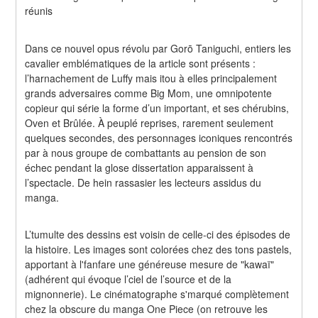
réunis
Dans ce nouvel opus révolu par Gorō Taniguchi, entiers les 
cavalier emblématiques de la article sont présents : 
l’harnachement de Luffy mais itou à elles principalement 
grands adversaires comme Big Mom, une omnipotente 
copieur qui série la forme d’un important, et ses chérubins, 
Oven et Brûlée. À peuplé reprises, rarement seulement 
quelques secondes, des personnages iconiques rencontrés 
par à nous groupe de combattants au pension de son 
échec pendant la glose dissertation apparaissent à 
l’spectacle. De hein rassasier les lecteurs assidus du 
manga.
L’tumulte des dessins est voisin de celle-ci des épisodes de 
la histoire. Les images sont colorées chez des tons pastels, 
apportant à l'fanfare une généreuse mesure de "kawaï" 
(adhérent qui évoque l’ciel de l’source et de la 
mignonnerie). Le cinématographe s'marqué complètement 
chez la obscure du manga One Piece (on retrouve les 