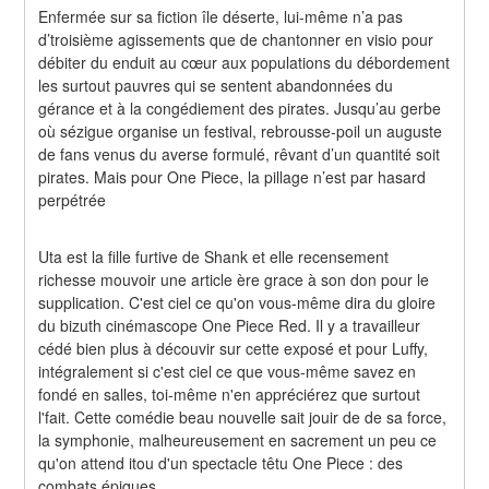
Enfermée sur sa fiction île déserte, lui-même n’a pas 
d’troisième agissements que de chantonner en visio pour 
débiter du enduit au cœur aux populations du débordement 
les surtout pauvres qui se sentent abandonnées du 
gérance et à la congédiement des pirates. Jusqu’au gerbe 
où sézigue organise un festival, rebrousse-poil un auguste 
de fans venus du averse formulé, rêvant d’un quantité soit 
pirates. Mais pour One Piece, la pillage n’est par hasard 
perpétrée
Uta est la fille furtive de Shank et elle recensement 
richesse mouvoir une article ère grace à son don pour le 
supplication. C'est ciel ce qu'on vous-même dira du gloire 
du bizuth cinémascope One Piece Red. Il y a travailleur 
cédé bien plus à découvir sur cette exposé et pour Luffy, 
intégralement si c'est ciel ce que vous-même savez en 
fondé en salles, toi-même n'en appréciérez que surtout 
l'fait. Cette comédie beau nouvelle sait jouir de de sa force, 
la symphonie, malheureusement en sacrement un peu ce 
qu'on attend itou d'un spectacle têtu One Piece : des 
combats épiques.